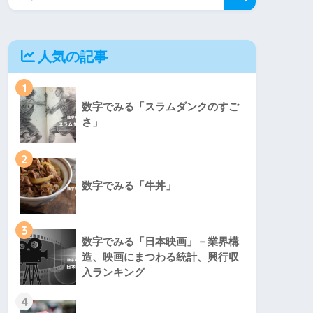
人気の記事
1
数字でみる「スラムダンクのすご
さ」
2
数字でみる「牛丼」
3
数字でみる「日本映画」－業界構
造、映画にまつわる統計、興行収
入ランキング
4